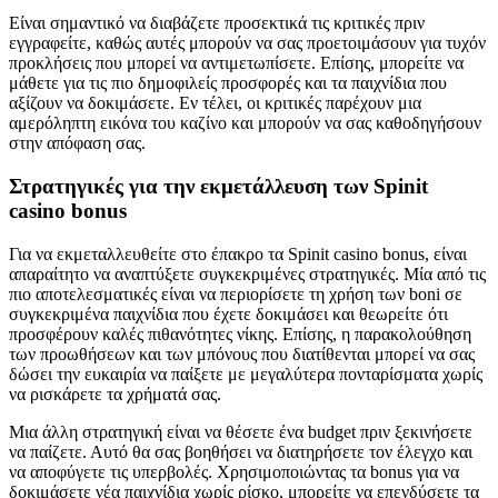
Είναι σημαντικό να διαβάζετε προσεκτικά τις κριτικές πριν
εγγραφείτε, καθώς αυτές μπορούν να σας προετοιμάσουν για τυχόν
προκλήσεις που μπορεί να αντιμετωπίσετε. Επίσης, μπορείτε να
μάθετε για τις πιο δημοφιλείς προσφορές και τα παιχνίδια που
αξίζουν να δοκιμάσετε. Εν τέλει, οι κριτικές παρέχουν μια
αμερόληπτη εικόνα του καζίνο και μπορούν να σας καθοδηγήσουν
στην απόφαση σας.
Στρατηγικές για την εκμετάλλευση των Spinit
casino bonus
Για να εκμεταλλευθείτε στο έπακρο τα Spinit casino bonus, είναι
απαραίτητο να αναπτύξετε συγκεκριμένες στρατηγικές. Μία από τις
πιο αποτελεσματικές είναι να περιορίσετε τη χρήση των boni σε
συγκεκριμένα παιχνίδια που έχετε δοκιμάσει και θεωρείτε ότι
προσφέρουν καλές πιθανότητες νίκης. Επίσης, η παρακολούθηση
των προωθήσεων και των μπόνους που διατίθενται μπορεί να σας
δώσει την ευκαιρία να παίξετε με μεγαλύτερα πονταρίσματα χωρίς
να ρισκάρετε τα χρήματά σας.
Μια άλλη στρατηγική είναι να θέσετε ένα budget πριν ξεκινήσετε
να παίζετε. Αυτό θα σας βοηθήσει να διατηρήσετε τον έλεγχο και
να αποφύγετε τις υπερβολές. Χρησιμοποιώντας τα bonus για να
δοκιμάσετε νέα παιχνίδια χωρίς ρίσκο, μπορείτε να επενδύσετε τα