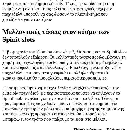
κέρδη σας σε πιο δημοφιλή slots. Τέλος, η εκπαίδευση και η
ενημέρωση σχετικά με τις τελευταίες στρατηγικές τυχερών
παιχνιδιών μπορούν να σας δώσουν το πλεονέκτημα που
χρειάζεστε για να πετύχετε.
Μελλοντικές τάσεις στον κόσμο των
Spinit slots
Η βιομηχανία του iGaming συνεχώς εξελίσσεται, και οι Spinit slots
δεν αποτελούν εξαίρεση. Οι μελλοντικές τάσεις περιλαμβάνουν τη
χρήση της τεχνολογίας blockchain για την αύξηση της διαφάνειας
και της ασφάλειας στις συναλλαγές. Επιπλέον, η ανάπτυξη νέων
παιχνιδιών με προηγμένα γραφικά και αλληλεπιδραστικά
χαρακτηριστικά θα προσελκύσει περισσότερους παίκτες.
Η τάση προς την κινητή τεχνολογία συνεχίζει να επηρεάζει την
εμπειρία παιχνιδιού, με περισσότερους παίκτες να επιλέγουν το
Spinit mobile casino για την ευελιξία που προσφέρει. Τέλος, οι
προγραμματιστές παιχνιδιών επικεντρώνονται στη δημιουργία
μοναδικών εμπειριών μέσω της εφαρμογής τεχνητής νοημοσύνης
και της εικονικής πραγματικότητας, που θα μπορούσε να
μεταβάλλει τον τρόπο που παίζουμε τα slots στο μέλλον.
Προϋποθέσεις
Ελάχιστη