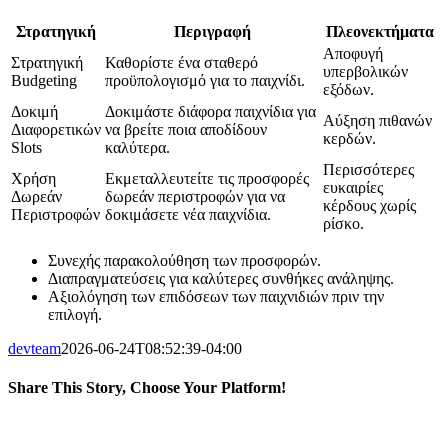
Στρατηγική
Περιγραφή
Πλεονεκτήματα
Αποφυγή
Στρατηγική
Καθορίστε ένα σταθερό
υπερβολικών
Budgeting
προϋπολογισμό για το παιχνίδι.
εξόδων.
Δοκιμή
Δοκιμάστε διάφορα παιχνίδια για
Αύξηση πιθανών
Διαφορετικών
να βρείτε ποια αποδίδουν
κερδών.
Slots
καλύτερα.
Περισσότερες
Χρήση
Εκμεταλλευτείτε τις προσφορές
ευκαιρίες
Δωρεάν
δωρεάν περιστροφών για να
κέρδους χωρίς
Περιστροφών
δοκιμάσετε νέα παιχνίδια.
ρίσκο.
Συνεχής παρακολούθηση των προσφορών.
Διαπραγματεύσεις για καλύτερες συνθήκες ανάληψης.
Αξιολόγηση των επιδόσεων των παιχνιδιών πριν την
επιλογή.
devteam
2026-06-24T08:52:39-04:00
Share This Story, Choose Your Platform!
Facebook
Twitter
Reddit
LinkedIn
WhatsApp
Pinterest
Email