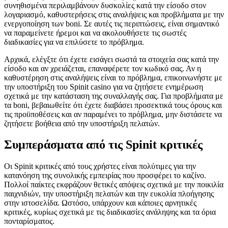
συνηθισμένα περιλαμβάνουν δυσκολίες κατά την είσοδο στον
λογαριασμό, καθυστερήσεις στις αναλήψεις και προβλήματα με την
ενεργοποίηση των boni. Σε αυτές τις περιπτώσεις, είναι σημαντικό
να παραμείνετε ήρεμοι και να ακολουθήσετε τις σωστές
διαδικασίες για να επιλύσετε το πρόβλημα.
Αρχικά, ελέγξτε ότι έχετε εισάγει σωστά τα στοιχεία σας κατά την
είσοδο και αν χρειάζεται, επαναφέρετε τον κωδικό σας. Αν η
καθυστέρηση στις αναλήψεις είναι το πρόβλημα, επικοινωνήστε με
την υποστήριξη του Spinit casino για να ζητήσετε ενημέρωση
σχετικά με την κατάσταση της συναλλαγής σας. Για προβλήματα με
τα boni, βεβαιωθείτε ότι έχετε διαβάσει προσεκτικά τους όρους και
τις προϋποθέσεις και αν παραμένει το πρόβλημα, μην διστάσετε να
ζητήσετε βοήθεια από την υποστήριξη πελατών.
Συμπεράσματα από τις Spinit κριτικές
Οι Spinit κριτικές από τους χρήστες είναι πολύτιμες για την
κατανόηση της συνολικής εμπειρίας που προσφέρει το καζίνο.
Πολλοί παίκτες εκφράζουν θετικές απόψεις σχετικά με την ποικιλία
παιχνιδιών, την υποστήριξη πελατών και την ευκολία πλοήγησης
στην ιστοσελίδα. Ωστόσο, υπάρχουν και κάποιες αρνητικές
κριτικές, κυρίως σχετικά με τις διαδικασίες ανάληψης και τα όρια
πονταρίσματος.