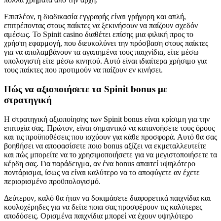
Επιπλέον, η διαδικασία εγγραφής είναι γρήγορη και απλή,
επιτρέποντας στους παίκτες να ξεκινήσουν να παίζουν σχεδόν
αμέσως. Το Spinit casino διαθέτει επίσης μια φιλική προς το
χρήστη εφαρμογή, που διευκολύνει την πρόσβαση στους παίκτες
για να απολαμβάνουν τα αγαπημένα τους παιχνίδια, είτε μέσω
υπολογιστή είτε μέσω κινητού. Αυτό είναι ιδιαίτερα χρήσιμο για
τους παίκτες που προτιμούν να παίζουν εν κινήσει.
Πώς να αξιοποιήσετε τα Spinit bonus με
στρατηγική
Η στρατηγική αξιοποίησης των Spinit bonus είναι κρίσιμη για την
επιτυχία σας. Πρώτον, είναι σημαντικό να κατανοήσετε τους όρους
και τις προϋποθέσεις που ισχύουν για κάθε προσφορά. Αυτό θα σας
βοηθήσει να αποφασίσετε ποιο bonus αξίζει να εκμεταλλευτείτε
και πώς μπορείτε να το χρησιμοποιήσετε για να μεγιστοποιήσετε τα
κέρδη σας. Για παράδειγμα, αν ένα bonus απαιτεί υψηλότερο
ποντάρισμα, ίσως να είναι καλύτερο να το αποφύγετε αν έχετε
περιορισμένο προϋπολογισμό.
Δεύτερον, καλό θα ήταν να δοκιμάσετε διαφορετικά παιχνίδια και
κουλοχέρηδες για να δείτε ποια σας προσφέρουν τις καλύτερες
αποδόσεις. Ορισμένα παιχνίδια μπορεί να έχουν υψηλότερο