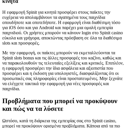
κινητά
Η εφαρμογή Spinit για κινητά προσφέρει στους παίκτες την
ευχέρεια να απολαμβάνουν τα αγαπημένα τους παιχνίδια
οπουδήποτε και οποτεδήποτε. Η εφαρμογή είναι διαθέσιμη τόσο
για iOS όσο και για Android και παρέχει μια ομαλή εμπειρία
παιχνιδιού. Οι χρήστες μπορούν να κάνουν login στο Spinit casino
εύκολα και γρήγορα, αποκτώντας πρόσβαση σε όλα τα διαθέσιμα
slots και προσφορές.
Με την εφαρμογή, οι παίκτες μπορούν να εκμεταλλεύονται τα
Spinit slots bonus και τις άλλες προσφορές του καζίνο, καθώς και
να παρακολουθούν τις τελευταίες εξελίξεις και κριτικές. Επιπλέον,
η εφαρμογή προσφέρει την ίδια ασφάλεια και αξιοπιστία που
προσφέρει και η έκδοση για υπολογιστές, διασφαλίζοντας ότι οι
προσωπικές σας πληροφορίες είναι προστατευμένες. Μην ξεχνάτε
να ελέγχετε τακτικά την εφαρμογή για νέες προσφορές και
παιχνίδια.
Προβλήματα που μπορεί να προκύψουν
και πώς να τα λύσετε
Ωστόσο, κατά τη διάρκεια της εμπειρίας σας στο Spinit casino,
μπορεί να προκύψουν ορισμένα προβλήματα. Κάποια από τα πιο